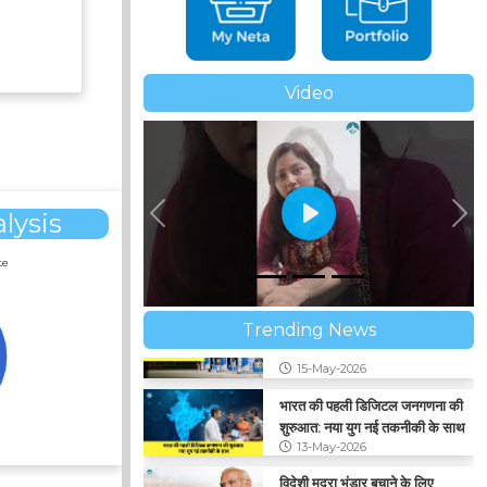
Video
lysis
Previous
Ne
te
Trending News
भारत की पहली डिजिटल जनगणना की
शुरुआत: नया युग नई तकनीकी के साथ
13-May-2026
विदेशी मुद्रा भंडार बचाने के लिए
प्रधानमंत्री मोदी की अपील: एक साल