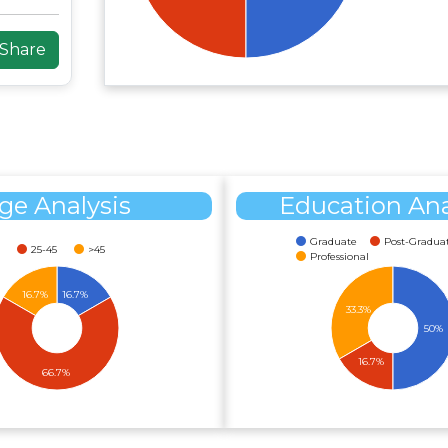
ge Analysis
Education Ana
Graduate
Post-Gradua
25-45
>45
Professional
16.7%
16.7%
33.3%
50%
16.7%
66.7%