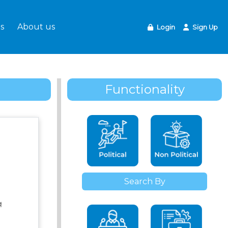
s
About us
Login
Sign Up
Functionality
Search By
ें