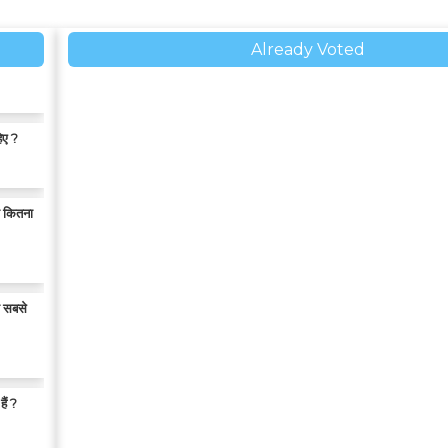
Already Voted
िए ?
ो कितना
 सबसे
ैं ?
 है ?