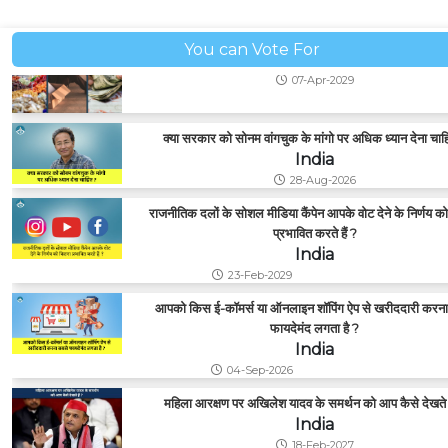
You can Vote For
क्या सरकार को सोनम वांगचुक के मांगो पर अधिक ध्यान देना चाह
India
28-Aug-2026
राजनीतिक दलों के सोशल मीडिया कैंपेन आपके वोट देने के निर्णय क
प्रभावित करते हैं ?
India
23-Feb-2029
आपको किस ई-कॉमर्स या ऑनलाइन शॉपिंग ऐप से खरीददारी करना
फायदेमंद लगता है ?
India
04-Sep-2026
महिला आरक्षण पर अखिलेश यादव के समर्थन को आप कैसे देखते ह
India
18-Feb-2027
सीएनजी की कीमतों में उछाल से सबसे ज्यादा प्रभावित कौन हो रहा