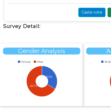
Caste vote
Survey Detail:
Gender Analysis
A
Female
Male
18-25
33.3%
66.7%