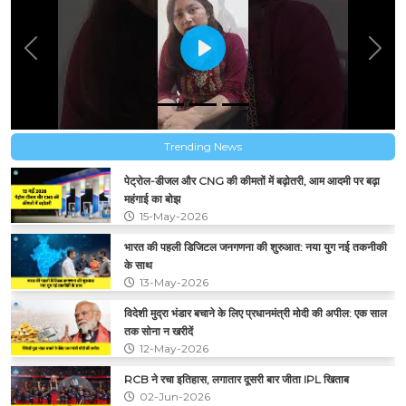
18-Nov-2026
कॉकरोच जनता पार्टी के बढ़ते फॉलोअर्स पर आपकी क्या प्रतिक्रिया
है ?
Previous
Next
India
21-May-2029
क्या सरकार को स्वतंत्र रूप से E-20 ईंधन डलवाने का विकल्प देना
चाहिए ?
Trending News
India
23-Mar-2027
पेट्रोल-डीजल और CNG की कीमतों में बढ़ोतरी, आम आदमी पर बढ़ा
विधानसभा चुनाव में रालोद+भाजपा गठबंधन का फायदा किसको
महंगाई का बोझ
ज्यादा होगा ?
15-May-2026
India
भारत की पहली डिजिटल जनगणना की शुरुआत: नया युग नई तकनीकी
25-Feb-2027
के साथ
Google’s CEO can come from India, but why
13-May-2026
can’t Google itself come from India?
विदेशी मुद्रा भंडार बचाने के लिए प्रधानमंत्री मोदी की अपील: एक साल
India
19-Aug-2026
तक सोना न खरीदें
12-May-2026
RCB ने रचा इतिहास, लगातार दूसरी बार जीता IPL खिताब
क्या पीएम मोदी के पेपर लीक को लेकर Gen Z के लिए जारी वीडियो
02-Jun-2026
संदेश से आप संतुष्ट हैं ?