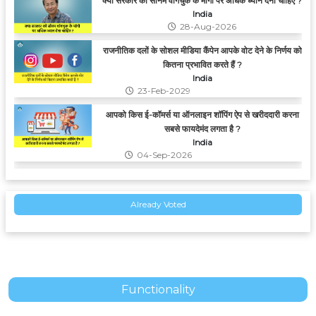
India
28-Aug-2026
राजनीतिक दलों के सोशल मीडिया कैंपेन आपके वोट देने के निर्णय को
कितना प्रभावित करते हैं ?
India
23-Feb-2029
आपको किस ई-कॉमर्स या ऑनलाइन शॉपिंग ऐप से खरीददारी करना
सबसे फायदेमंद लगता है ?
India
04-Sep-2026
महिला आरक्षण पर अखिलेश यादव के समर्थन को आप कैसे देखते हैं ?
India
Already Voted
18-Feb-2027
सीएनजी की कीमतों में उछाल से सबसे ज्यादा प्रभावित कौन हो रहा है
?
India
26-May-2027
Functionality
क्या आपके अनुसार भारत में लैंगिक आधार पर भेदभाव के विरुद्ध
कानूनों का प्रभाव दिखाई देता है ?