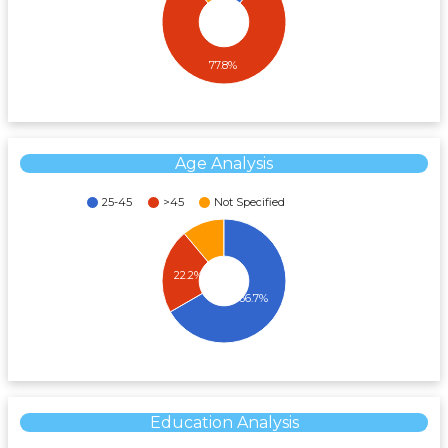
77.8%
Age Analysis
25-45
>45
Not Specified
22.2%
66.7%
Education Analysis