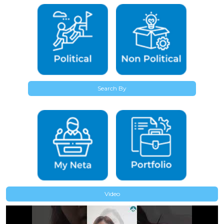
India
18-Feb-2027
वंदे मातरम के अपमान पर तीन साल की सजा वाले बिल पर आपकी
क्या राय है ?
India
23-Aug-2026
Search By
क्या इथेनॉल मिश्रित ईंधन से वाहन के इंजन और माइलेज पर बुरा
असर पड़ता है ?
India
28-Feb-2029
क्या वैभव सूर्यवंशी 2026 में टीम इंडिया डेब्यू करेंगे ?
India
01-Jan-2027
भारत में महंगाई की समस्या को लेकर आपकी क्या राय है ?
India
31-Jan-2029
Video
E-10 लाओ, आरक्षण हटाओ
India