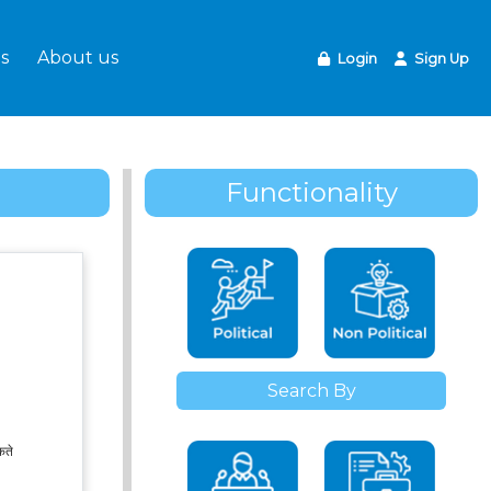
s
About us
Login
Sign Up
Functionality
Search By
कते