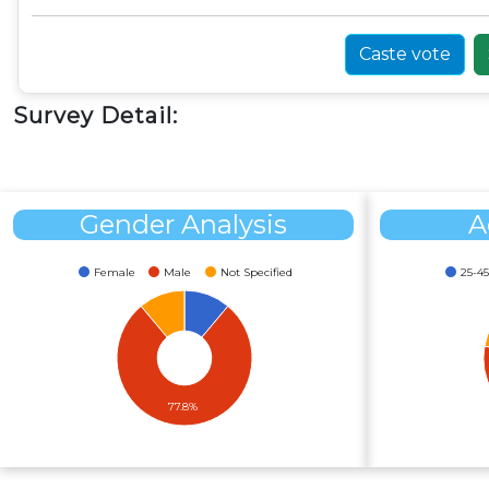
Caste vote
Survey Detail:
Gender Analysis
A
Female
Male
Not Specified
25-45
77.8%