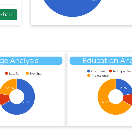
ge Analysis
Education Ana
Graduate
Not Specifie
Less T…
Not Sp…
Professional
22.2%
22.2%
66.7%
66.7%