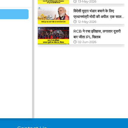
13-May-2026
विदेशी मुद्रा भंडार बचाने के लिए
प्रधानमंत्री मोदी की अपील: एक साल
12-May-2026
तक सोना न खरीदें
RCB ने रचा इतिहास, लगातार दूसरी
बार जीता IPL खिताब
02-Jun-2026
CNG के कीमतों में फिर बढ़ोतरी, ₹2
प्रति किलो का हुआ इजाफा
29-May-2026
Contact Us