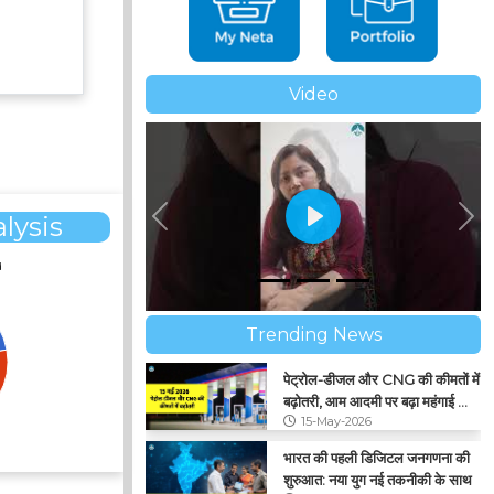
Video
lysis
Previous
Ne
d
Trending News
पेट्रोल-डीजल और CNG की कीमतों में
बढ़ोतरी, आम आदमी पर बढ़ा महंगाई का
15-May-2026
बोझ
भारत की पहली डिजिटल जनगणना की
शुरुआत: नया युग नई तकनीकी के साथ