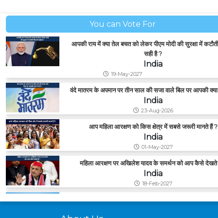
You can Vote For
आपकी राय में क्या तेल बचत को लेकर पीएम मोदी की सुरक्षा में कटौ
सही है ?
India
19-May-2027
वंदे मातरम के अपमान पर तीन साल की सजा वाले बिल पर आपकी क्या 
India
23-Aug-2026
आप महिला आरक्षण को किस क्षेत्र में सबसे जरूरी मानते हैं ?
India
01-May-2027
महिला आरक्षण पर अखिलेश यादव के समर्थन को आप कैसे देखते ह
India
18-Feb-2027
आपको किस ई-कॉमर्स या ऑनलाइन शॉपिंग ऐप से खरीददारी करना
फायदेमंद लगता है ?
About Us