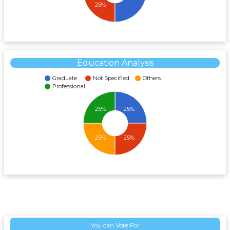
25%
Education Analysis
Graduate
Not Specified
Others
Professional
25%
25%
25%
25%
You can Vote For