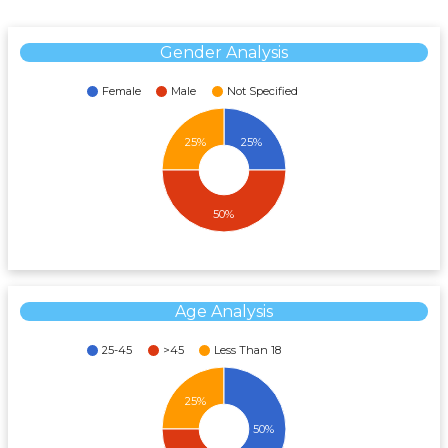
Gender Analysis
Female
Male
Not Specified
25%
25%
50%
Age Analysis
25-45
>45
Less Than 18
25%
50%