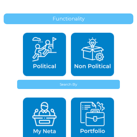
can’t Google itself come from India?
India
19-Aug-2026
Functionality
विधानसभा चुनाव में रालोद+भाजपा गठबंधन का फायदा किसको
ज्यादा होगा ?
India
25-Feb-2027
राजनीतिक दलों के सोशल मीडिया कैंपेन आपके वोट देने के निर्णय को
कितना प्रभावित करते हैं ?
India
23-Feb-2029
Search By
E-10 लाओ, आरक्षण हटाओ
India
18-Nov-2026
क्या पीएम मोदी के पेपर लीक को लेकर Gen Z के लिए जारी वीडियो
संदेश से आप संतुष्ट हैं ?
India
24-Aug-2026