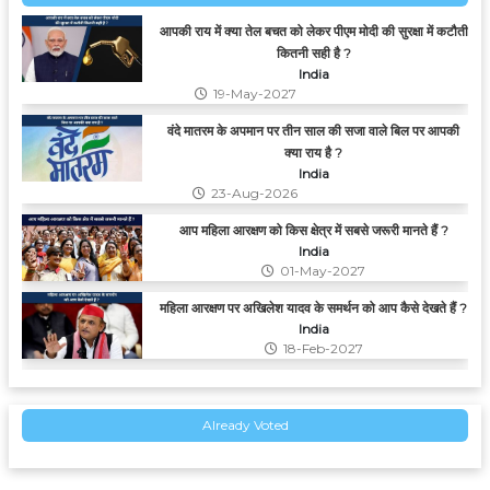
आपकी राय में क्या तेल बचत को लेकर पीएम मोदी की सुरक्षा में कटौती
कितनी सही है ?
India
19-May-2027
वंदे मातरम के अपमान पर तीन साल की सजा वाले बिल पर आपकी
क्या राय है ?
India
23-Aug-2026
आप महिला आरक्षण को किस क्षेत्र में सबसे जरूरी मानते हैं ?
India
01-May-2027
महिला आरक्षण पर अखिलेश यादव के समर्थन को आप कैसे देखते हैं ?
India
18-Feb-2027
आपको किस ई-कॉमर्स या ऑनलाइन शॉपिंग ऐप से खरीददारी करना
सबसे फायदेमंद लगता है ?
Already Voted
India
04-Sep-2026
Google’s CEO can come from India, but why