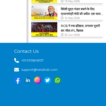
13-May-2026
विदेशी मुद्रा भंडार बचाने के लिए
प्रधानमंत्री मोदी की अपील: एक साल
12-May-2026
तक सोना न खरीदें
RCB ने रचा इतिहास, लगातार दूसरी
बार जीता IPL खिताब
02-Jun-2026
CNG के कीमतों में फिर बढ़ोतरी, ₹2
प्रति किलो का हुआ इजाफा
Contact Us
29-May-2026
+91 9315808157
support@netahub.com