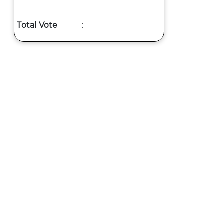
Total Vote
: