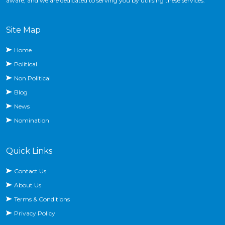
aware, and we are dedicated to serving you by utilising these services.
Site Map
Home
Political
Non Political
Blog
News
Nomination
Quick Links
Contact Us
About Us
Terms & Conditions
Privacy Policy