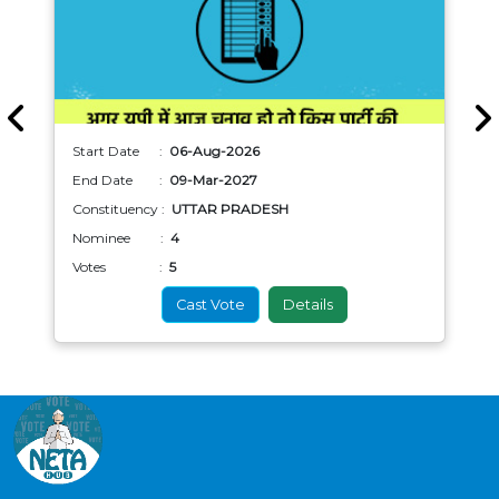
Start Date :
06-Aug-2026
End Date :
09-Mar-2027
Constituency :
UTTAR PRADESH
Nominee :
4
Votes :
5
Cast Vote
Details