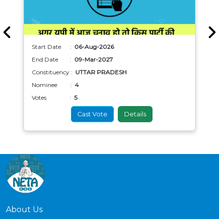
Start Date :
06-Aug-2026
End Date :
09-Mar-2027
Constituency :
UTTAR PRADESH
Nominee :
4
Votes :
5
Cast Vote
Details
About Us