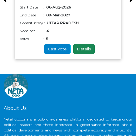
Start Date :
06-Aug-2026
End Date :
09-Mar-2027
Constituency :
UTTAR PRADESH
Nominee :
4
Votes :
5
Cast Vote
Details
About Us
Netahub.com is a public awareness platform dedicated to keeping our
political readers and those interested in governance informed about
political developments and news with complete accuracy and integrity.
We have always worked towards raising awareness in society, ensuring