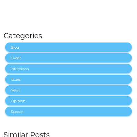
Categories
Blog
Event
Interviews
Issues
News
Opinion
Speech
Similar Posts