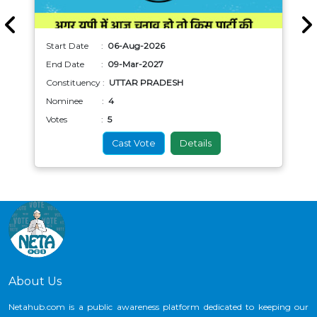
Start Date :
06-Aug-2026
End Date :
09-Mar-2027
Constituency :
UTTAR PRADESH
Nominee :
4
Votes :
5
Cast Vote
Details
About Us
Netahub.com is a public awareness platform dedicated to keeping our