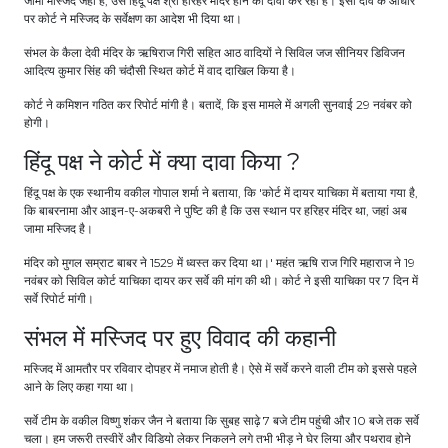
जामा मस्जिद जहां है, उसे हिंदू पक्ष श्री हरिहर मंदिर होने का दावा कर रहा है। इसी दावे के आधार
पर कोर्ट ने मस्जिद के सर्वेक्षण का आदेश भी दिया था।
संभल के कैला देवी मंदिर के ऋषिराज गिरी सहित आठ वादियों ने सिविल जज सीनियर डिविजन
आदित्य कुमार सिंह की चंदौसी स्थित कोर्ट में वाद दाखिल किया है।
कोर्ट ने कमिशन गठित कर रिपोर्ट मांगी है। बतादें, कि इस मामले में अगली सुनवाई 29 नवंबर को
होगी।
हिंदू पक्ष ने कोर्ट में क्या दावा किया ?
हिंदू पक्ष के एक स्थानीय वकील गोपाल शर्मा ने बताया, कि 'कोर्ट में दायर याचिका में बताया गया है,
कि बाबरनामा और आइन-ए-अकबरी ने पुष्टि की है कि उस स्थान पर हरिहर मंदिर था, जहां अब
जामा मस्जिद है।
मंदिर को मुगल सम्राट बाबर ने 1529 में ध्वस्त कर दिया था।' महंत ऋषि राज गिरि महाराज ने 19
नवंबर को सिविल कोर्ट याचिका दायर कर सर्वे की मांग की थी। कोर्ट ने इसी याचिका पर 7 दिन में
सर्वे रिपोर्ट मांगी।
संभल में मस्जिद पर हुए विवाद की कहानी
मस्जिद में आमतौर पर रविवार दोपहर में नमाज होती है। ऐसे में सर्वे करने वाली टीम को इससे पहले
आने के लिए कहा गया था।
सर्वे टीम के वकील विष्णु शंकर जैन ने बताया कि सुबह साढ़े 7 बजे टीम पहुंची और 10 बजे तक सर्वे
चला। हम जरूरी तस्वीरें और विडियो लेकर निकलने लगे तभी भीड़ ने घेर लिया और पथराव होने