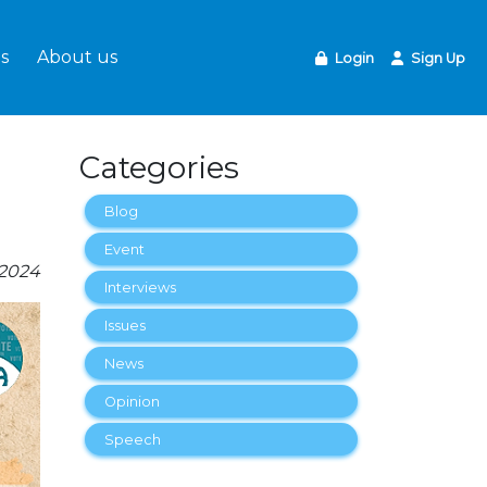
s
About us
Login
Sign Up
Categories
Blog
Event
-2024
Interviews
Issues
News
Opinion
Speech