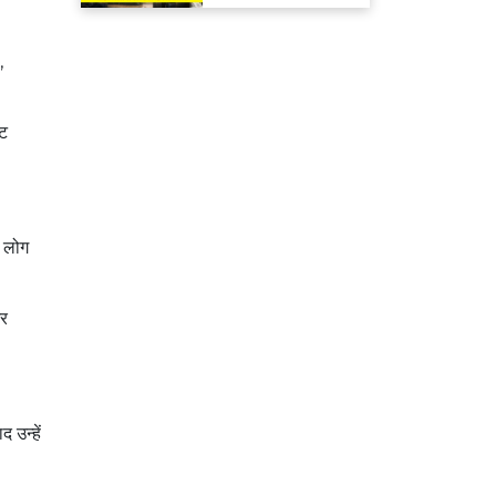
मिलेगा रिफंड
,
ीट
ं लोग
और
 उन्हें