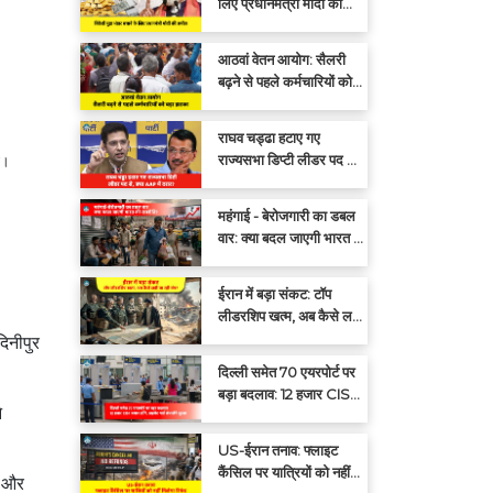
लिए प्रधानमंत्री मोदी की
अपील: एक साल तक सोना न
खरीदें
आठवां वेतन आयोग: सैलरी
बढ़ने से पहले कर्मचारियों को
बड़ा झटका
राघव चड्ढा हटाए गए
राज्यसभा डिप्टी लीडर पद से,
ली।
क्या आप में दरार?
महंगाई - बेरोजगारी का डबल
वार: क्या बदल जाएगी भारत की
राजनीति?
ईरान में बड़ा संकट: टॉप
लीडरशिप खत्म, अब कैसे लड़ी
जा रही जंग?
िनीपुर
दिल्ली समेत 70 एयरपोर्ट पर
बड़ा बदलाव: 12 हजार CISF
े
जवान हटेंगे, प्राइवेट गार्ड
संभालेंगे सुरक्षा
US-ईरान तनाव: फ्लाइट
कैंसिल पर यात्रियों को नहीं
त और