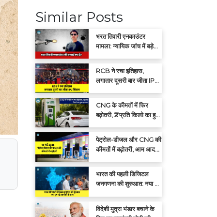
Similar Posts
भरत तिवारी एनकाउंटर
मामला: न्यायिक जांच में बड़े
खुलासों की संभावना
RCB ने रचा इतिहास,
लगातार दूसरी बार जीता IPL
खिताब
CNG के कीमतों में फिर
बढ़ोतरी, ₹2 प्रति किलो का हुआ
इजाफा
पेट्रोल-डीजल और CNG की
कीमतों में बढ़ोतरी, आम आदमी
पर बढ़ा महंगाई का बोझ
भारत की पहली डिजिटल
जनगणना की शुरुआत: नया युग
नई तकनीकी के साथ
विदेशी मुद्रा भंडार बचाने के