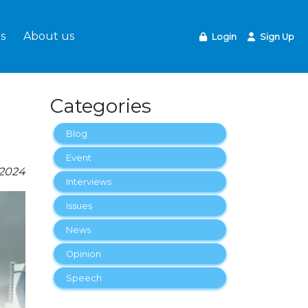
s
About us
Login
Sign Up
Categories
Blog
Event
-2024
Interviews
Issues
News
Opinion
Speech