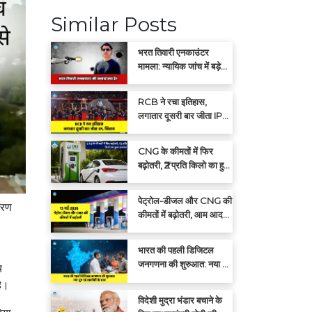
Similar Posts
भरत तिवारी एनकाउंटर
मामला: न्यायिक जांच में बड़े
खुलासों की संभावना
RCB ने रचा इतिहास,
लगातार दूसरी बार जीता IPL
खिताब
CNG के कीमतों में फिर
बढ़ोतरी, ₹2 प्रति किलो का हुआ
इजाफा
पेट्रोल-डीजल और CNG की
वरण
कीमतों में बढ़ोतरी, आम आदमी
पर बढ़ा महंगाई का बोझ
भारत की पहली डिजिटल
जनगणना की शुरुआत: नया युग
च
नई तकनीकी के साथ
है।
विदेशी मुद्रा भंडार बचाने के