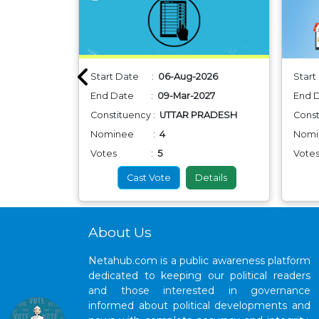
26
Start Date :
06-Aug-2026
Star
027
End Date :
09-Mar-2027
End
 PRADESH
Constituency :
UTTAR PRADESH
Const
Nominee :
4
Nom
Votes :
5
Vo
etails
Cast Vote
Details
About Us
Netahub.com is a public awareness platform
dedicated to keeping our political readers
and those interested in governance
informed about political developments and