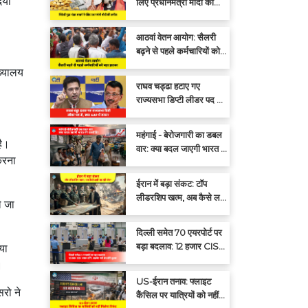
िया
लिए प्रधानमंत्री मोदी की
अपील: एक साल तक सोना न
खरीदें
आठवां वेतन आयोग: सैलरी
बढ़ने से पहले कर्मचारियों को
बड़ा झटका
्यालय
राघव चड्ढा हटाए गए
राज्यसभा डिप्टी लीडर पद से,
क्या आप में दरार?
महंगाई - बेरोजगारी का डबल
है।
वार: क्या बदल जाएगी भारत की
करना
राजनीति?
ईरान में बड़ा संकट: टॉप
लीडरशिप खत्म, अब कैसे लड़ी
े जा
जा रही जंग?
दिल्ली समेत 70 एयरपोर्ट पर
बड़ा बदलाव: 12 हजार CISF
या
जवान हटेंगे, प्राइवेट गार्ड
ं।
संभालेंगे सुरक्षा
US-ईरान तनाव: फ्लाइट
रो ने
कैंसिल पर यात्रियों को नहीं