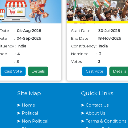
t Date :
04-Aug-2026
Start Date :
30-Jul-2026
 Date :
04-Sep-2026
End Date :
18-Nov-2026
ituency :
India
Constituency :
India
inee :
4
Nominee :
3
tes :
3
Votes :
3
Cast Vote
Details
Cast Vote
Details
Site Map
Quick Links
Home
Contact Us
Political
About Us
Non Political
Terms & Conditions