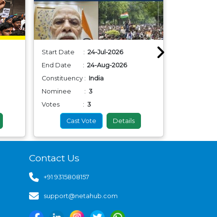
Start Date :
24-Jul-2026
Start Dat
End Date :
24-Aug-2026
End Date
Constituency :
India
Constituenc
Nominee :
3
Nominee
Votes :
3
Votes
Cast Vote
Details
Cas
Contact Us
+91 9315808157
support@netahub.com