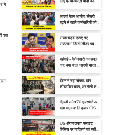
लिए प्रधानमंत्री मोदी की
ांगे
अपील: एक साल तक सोना न
खरीदें
आठवां वेतन आयोग: सैलरी
बढ़ने से पहले कर्मचारियों को
बड़ा झटका
टी का
राघव चड्ढा हटाए गए
राज्यसभा डिप्टी लीडर पद से,
क्या आप में दरार?
महंगाई - बेरोजगारी का डबल
वार: क्या बदल जाएगी भारत की
राजनीति?
ईरान में बड़ा संकट: टॉप
नसभा
लीडरशिप खत्म, अब कैसे लड़ी
जा रही जंग?
दिल्ली समेत 70 एयरपोर्ट पर
बड़ा बदलाव: 12 हजार CISF
जवान हटेंगे, प्राइवेट गार्ड
संभालेंगे सुरक्षा
US-ईरान तनाव: फ्लाइट
कैंसिल पर यात्रियों को नहीं