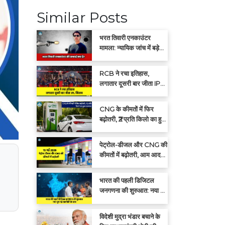
Similar Posts
भरत तिवारी एनकाउंटर
मामला: न्यायिक जांच में बड़े
खुलासों की संभावना
RCB ने रचा इतिहास,
लगातार दूसरी बार जीता IPL
खिताब
CNG के कीमतों में फिर
बढ़ोतरी, ₹2 प्रति किलो का हुआ
इजाफा
पेट्रोल-डीजल और CNG की
कीमतों में बढ़ोतरी, आम आदमी
पर बढ़ा महंगाई का बोझ
भारत की पहली डिजिटल
जनगणना की शुरुआत: नया युग
नई तकनीकी के साथ
विदेशी मुद्रा भंडार बचाने के