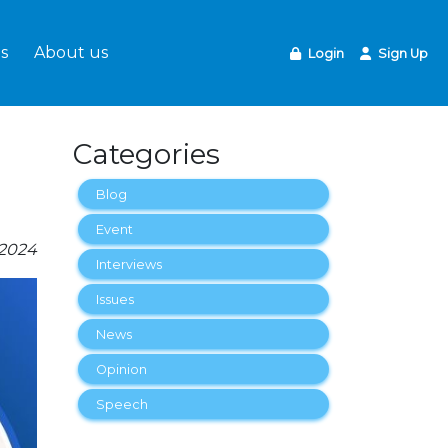
s
About us
Login
Sign Up
Categories
Blog
Event
-2024
Interviews
Issues
News
Opinion
Speech