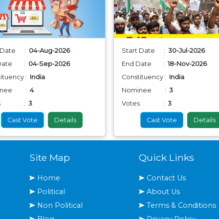
t Date :
04-Aug-2026
Start Date :
30-Jul-2026
 Date :
04-Sep-2026
End Date :
18-Nov-2026
ituency :
India
Constituency :
India
inee :
4
Nominee :
3
tes :
3
Votes :
3
Cast Vote
Details
Cast Vote
Details
Site Map
Quick Links
Home
Contact Us
Political
About Us
Non Political
Terms & Conditions
Blog
Privacy Policy