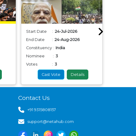
Start Date :
24-Jul-2026
Start Dat
End Date :
24-Aug-2026
End Date
Constituency :
India
Constituenc
Nominee :
3
Nominee
Votes :
3
Votes
Cast Vote
Details
Cas
Contact Us
+91 9315808157
support@netahub.com