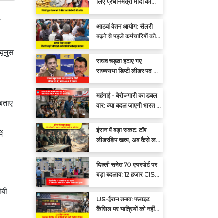
लिए प्रधानमंत्री मोदी की
अपील: एक साल तक सोना न
न
खरीदें
आठवां वेतन आयोग: सैलरी
बढ़ने से पहले कर्मचारियों को
बड़ा झटका
यूनुस
राघव चड्ढा हटाए गए
राज्यसभा डिप्टी लीडर पद से,
क्या आप में दरार?
महंगाई - बेरोजगारी का डबल
 बताए
वार: क्या बदल जाएगी भारत की
राजनीति?
ईरान में बड़ा संकट: टॉप
ें
लीडरशिप खत्म, अब कैसे लड़ी
जा रही जंग?
दिल्ली समेत 70 एयरपोर्ट पर
बड़ा बदलाव: 12 हजार CISF
जवान हटेंगे, प्राइवेट गार्ड
ीबी
संभालेंगे सुरक्षा
US-ईरान तनाव: फ्लाइट
कैंसिल पर यात्रियों को नहीं