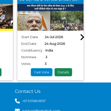
Start Date :
24-Jul-2026
Start Dat
End Date :
24-Aug-2026
End Date
Constituency :
India
Constituenc
Nominee :
3
Nominee
Votes :
3
Votes
Cast Vote
Details
Cas
Contact Us
+91 9315808157
support@netahub.com