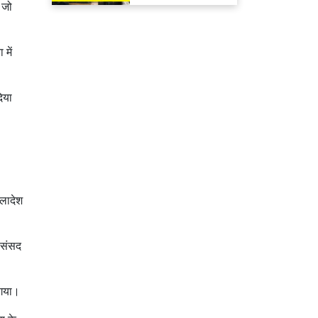
मिलेगा रिफंड
 जो
 में
िया
्लादेश
ा संसद
ो गया।