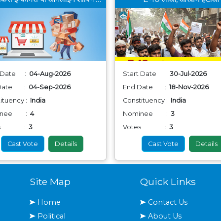
t Date :
04-Aug-2026
Start Date :
30-Jul-2026
 Date :
04-Sep-2026
End Date :
18-Nov-2026
ituency :
India
Constituency :
India
inee :
4
Nominee :
3
tes :
3
Votes :
3
Cast Vote
Details
Cast Vote
Details
Site Map
Quick Links
Home
Contact Us
Political
About Us