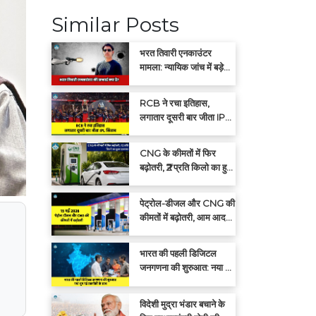
Similar Posts
भरत तिवारी एनकाउंटर
मामला: न्यायिक जांच में बड़े
खुलासों की संभावना
RCB ने रचा इतिहास,
लगातार दूसरी बार जीता IPL
खिताब
CNG के कीमतों में फिर
बढ़ोतरी, ₹2 प्रति किलो का हुआ
इजाफा
पेट्रोल-डीजल और CNG की
कीमतों में बढ़ोतरी, आम आदमी
पर बढ़ा महंगाई का बोझ
भारत की पहली डिजिटल
जनगणना की शुरुआत: नया युग
नई तकनीकी के साथ
विदेशी मुद्रा भंडार बचाने के