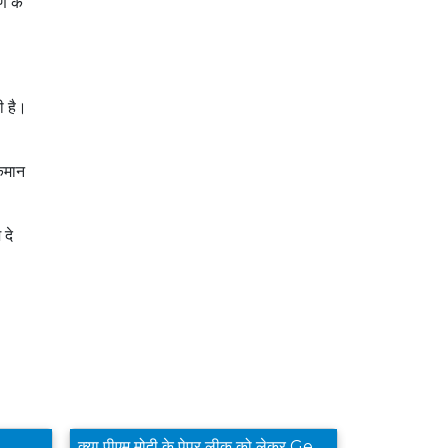
ण के
ी है।
 कमान
 दे
क्या पीएम मोदी के पेपर लीक को लेकर Gen Z के लिए जारी वीडियो संदेश से आप संतुष्ट हैं ?