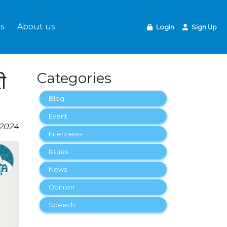
s
About us
Login
Sign Up
ी
Categories
Blog
Event
-2024
Interviews
Issues
News
Opinion
Speech