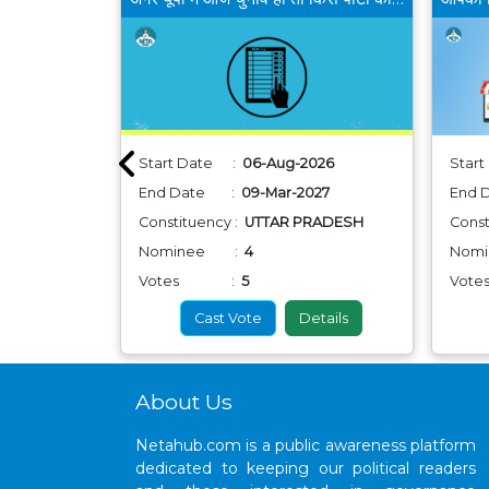
26
Start Date :
06-Aug-2026
Star
027
End Date :
09-Mar-2027
End
 PRADESH
Constituency :
UTTAR PRADESH
Const
Nominee :
4
Nom
Votes :
5
Vo
etails
Cast Vote
Details
About Us
Netahub.com is a public awareness platform
dedicated to keeping our political readers