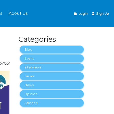
s
About us
Login
Sign Up
Categories
Blog
Event
-2023
Interviews
Issues
News
Opinion
Speech