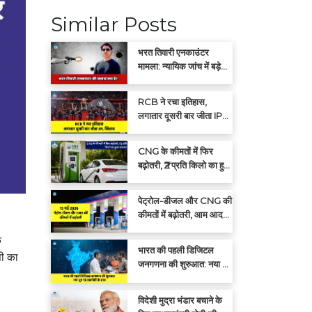
Similar Posts
भरत तिवारी एनकाउंटर
मामला: न्यायिक जांच में बड़े
खुलासों की संभावना
RCB ने रचा इतिहास,
लगातार दूसरी बार जीता IPL
खिताब
CNG के कीमतों में फिर
बढ़ोतरी, ₹2 प्रति किलो का हुआ
इजाफा
पेट्रोल-डीजल और CNG की
कीमतों में बढ़ोतरी, आम आदमी
पर बढ़ा महंगाई का बोझ
क
भारत की पहली डिजिटल
सी का
जनगणना की शुरुआत: नया युग
नई तकनीकी के साथ
विदेशी मुद्रा भंडार बचाने के