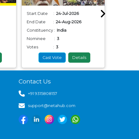
Start Date :
24-Jul-2026
Start Dat
End Date :
24-Aug-2026
End Date
Constituency :
India
Constituenc
Nominee :
3
Nominee
Votes :
3
Votes
Cast Vote
Details
Cas
Contact Us
+91 9315808157
support@netahub.com