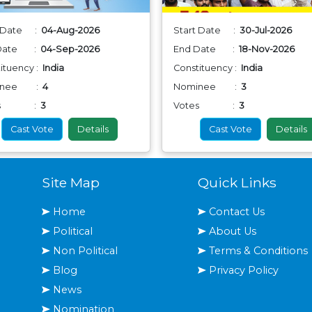
t Date :
04-Aug-2026
Start Date :
30-Jul-2026
 Date :
04-Sep-2026
End Date :
18-Nov-2026
ituency :
India
Constituency :
India
inee :
4
Nominee :
3
tes :
3
Votes :
3
Cast Vote
Details
Cast Vote
Details
Site Map
Quick Links
Home
Contact Us
Political
About Us
Non Political
Terms & Conditions
Blog
Privacy Policy
News
Nomination