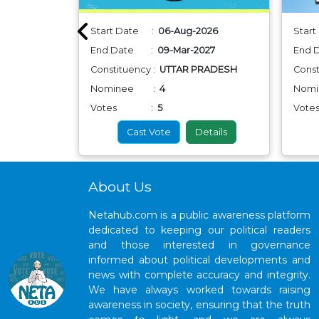
26
Start Date :
06-Aug-2026
Star
027
End Date :
09-Mar-2027
End
 PRADESH
Constituency :
UTTAR PRADESH
Const
Nominee :
4
Nom
Votes :
5
Vo
etails
Cast Vote
Details
About Us
Netahub.com is a public awareness platform
dedicated to keeping our political readers
and those interested in governance
informed about political developments and
news with complete accuracy and integrity.
We have always worked towards raising
awareness in society, ensuring that the truth