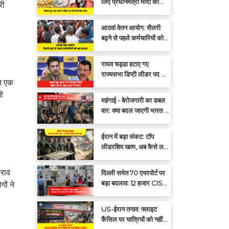
लिए प्रधानमंत्री मोदी की
री
अपील: एक साल तक सोना न
खरीदें
आठवां वेतन आयोग: सैलरी
बढ़ने से पहले कर्मचारियों को
बड़ा झटका
राघव चड्ढा हटाए गए
राज्यसभा डिप्टी लीडर पद से,
्य एक
क्या आप में दरार?
भी
महंगाई - बेरोजगारी का डबल
वार: क्या बदल जाएगी भारत की
राजनीति?
ईरान में बड़ा संकट: टॉप
लीडरशिप खत्म, अब कैसे लड़ी
जा रही जंग?
कराव
दिल्ली समेत 70 एयरपोर्ट पर
बड़ा बदलाव: 12 हजार CISF
गों ने
जवान हटेंगे, प्राइवेट गार्ड
संभालेंगे सुरक्षा
US-ईरान तनाव: फ्लाइट
कैंसिल पर यात्रियों को नहीं