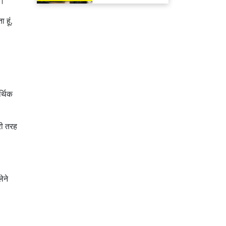
था।
मिलेगा रिफंड
 हूं,
र्थिक
ूरी तरह
ेने