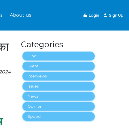
s
About us
Login
Sign Up
 का
Categories
Blog
Event
-2024
Interviews
Issues
News
Opinion
Speech