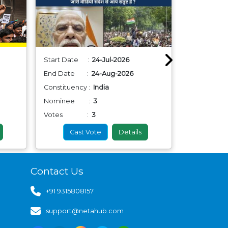
Start Date :
24-Jul-2026
Start Dat
End Date :
24-Aug-2026
End Date
Constituency :
India
Constituenc
Nominee :
3
Nominee
Votes :
3
Votes
Cast Vote
Details
Cas
Contact Us
+91 9315808157
support@netahub.com