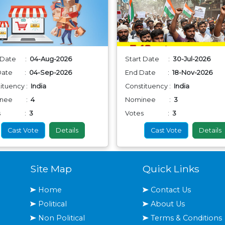
t Date :
04-Aug-2026
Start Date :
30-Jul-2026
 Date :
04-Sep-2026
End Date :
18-Nov-2026
ituency :
India
Constituency :
India
inee :
4
Nominee :
3
tes :
3
Votes :
3
Cast Vote
Details
Cast Vote
Details
Site Map
Quick Links
Home
Contact Us
Political
About Us
Non Political
Terms & Conditions