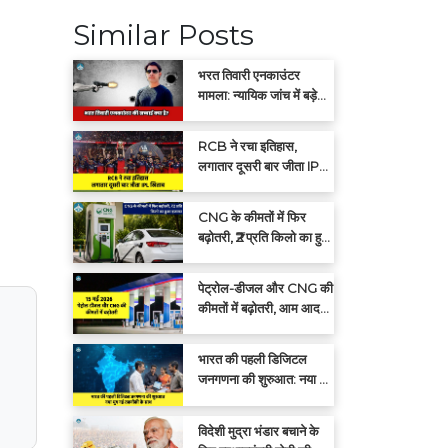
Similar Posts
भरत तिवारी एनकाउंटर
मामला: न्यायिक जांच में बड़े
खुलासों की संभावना
RCB ने रचा इतिहास,
लगातार दूसरी बार जीता IPL
खिताब
CNG के कीमतों में फिर
बढ़ोतरी, ₹2 प्रति किलो का हुआ
इजाफा
पेट्रोल-डीजल और CNG की
कीमतों में बढ़ोतरी, आम आदमी
पर बढ़ा महंगाई का बोझ
भारत की पहली डिजिटल
जनगणना की शुरुआत: नया युग
नई तकनीकी के साथ
विदेशी मुद्रा भंडार बचाने के