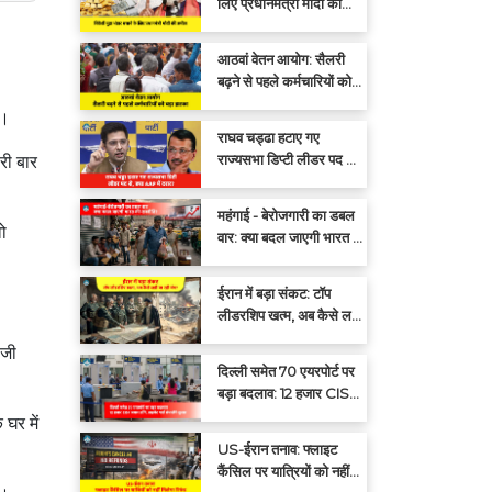
लिए प्रधानमंत्री मोदी की
अपील: एक साल तक सोना न
खरीदें
आठवां वेतन आयोग: सैलरी
बढ़ने से पहले कर्मचारियों को
बड़ा झटका
ं।
राघव चड्ढा हटाए गए
राज्यसभा डिप्टी लीडर पद से,
री बार
क्या आप में दरार?
महंगाई - बेरोजगारी का डबल
वो
वार: क्या बदल जाएगी भारत की
राजनीति?
ईरान में बड़ा संकट: टॉप
लीडरशिप खत्म, अब कैसे लड़ी
जा रही जंग?
ीजी
दिल्ली समेत 70 एयरपोर्ट पर
बड़ा बदलाव: 12 हजार CISF
जवान हटेंगे, प्राइवेट गार्ड
घर में
संभालेंगे सुरक्षा
US-ईरान तनाव: फ्लाइट
कैंसिल पर यात्रियों को नहीं