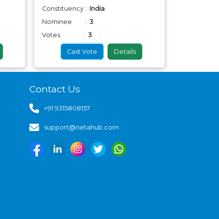
Constituency :
India
Constituenc
Nominee :
3
Nominee
Votes :
3
Votes
Cast Vote
Details
Cas
Contact Us
+91 9315808157
support@netahub.com