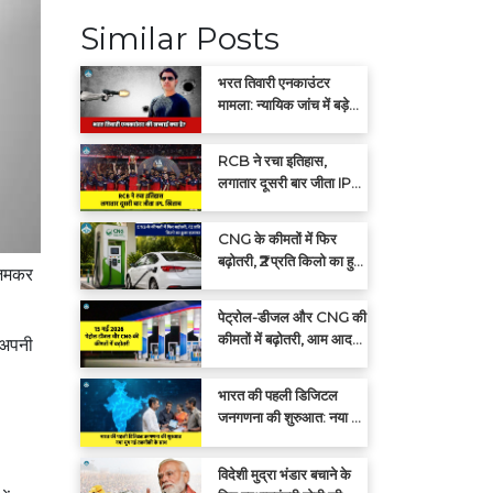
Similar Posts
भरत तिवारी एनकाउंटर
मामला: न्यायिक जांच में बड़े
खुलासों की संभावना
RCB ने रचा इतिहास,
लगातार दूसरी बार जीता IPL
खिताब
CNG के कीमतों में फिर
बढ़ोतरी, ₹2 प्रति किलो का हुआ
 जमकर
इजाफा
पेट्रोल-डीजल और CNG की
कीमतों में बढ़ोतरी, आम आदमी
-अपनी
पर बढ़ा महंगाई का बोझ
भारत की पहली डिजिटल
जनगणना की शुरुआत: नया युग
नई तकनीकी के साथ
विदेशी मुद्रा भंडार बचाने के