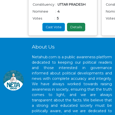
 PRADESH
Constituency :
UTTAR PRADESH
Const
Nominee :
4
Nom
Votes :
5
Vo
etails
Cast Vote
Details
About Us
Netahub.com is a public awareness platform
dedicated to keeping our political readers
and those interested in governance
informed about political developments and
news with complete accuracy and integrity.
We have always worked towards raising
awareness in society, ensuring that the truth
comes to light, and we are always
transparent about the facts. We believe that
a strong and educated society must be
politically aware, and we are dedicated to