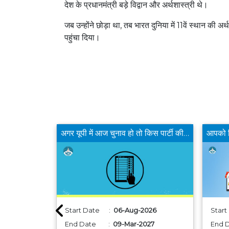
देश के प्रधानमंत्री बड़े विद्वान और अर्थशास्त्री थे।
जब उन्होंने छोड़ा था, तब भारत दुनिया में 11वें स्थान की 
पहुंचा दिया।
क्या बीजेपी का दतिया से डॉ नरोत्तम मिश्रा का टिकट काटने का फैसला उचित है?
अगर यूपी में आज चुनाव हो तो किस पार्टी की सरकार बनेगी ?
26
Start Date :
06-Aug-2026
Star
027
End Date :
09-Mar-2027
End