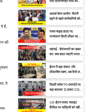
लिए प्रधानमंत्री मोदी की
ें
अपील: एक साल तक सोना न
खरीदें
आठवां वेतन आयोग: सैलरी
बढ़ने से पहले कर्मचारियों को
बड़ा झटका
े है,
राघव चड्ढा हटाए गए
राज्यसभा डिप्टी लीडर पद से,
क्या आप में दरार?
तान की
महंगाई - बेरोजगारी का डबल
वार: क्या बदल जाएगी भारत की
राजनीति?
ईरान में बड़ा संकट: टॉप
घुसकर
लीडरशिप खत्म, अब कैसे लड़ी
जा रही जंग?
ा, ये
दिल्ली समेत 70 एयरपोर्ट पर
बड़ा बदलाव: 12 हजार CISF
जवान हटेंगे, प्राइवेट गार्ड
संभालेंगे सुरक्षा
US-ईरान तनाव: फ्लाइट
कैंसिल पर यात्रियों को नहीं
 समय