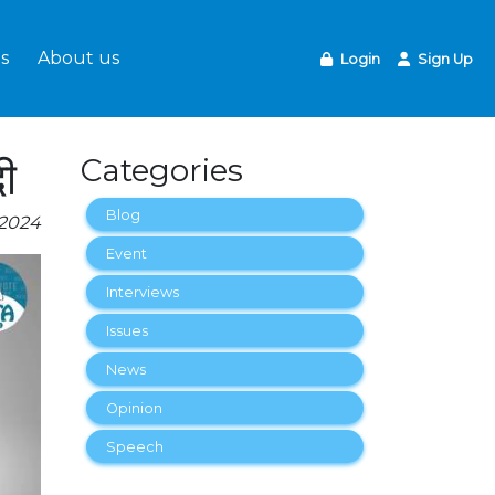
s
About us
Login
Sign Up
ी
Categories
Blog
-2024
Event
Interviews
Issues
News
Opinion
Speech