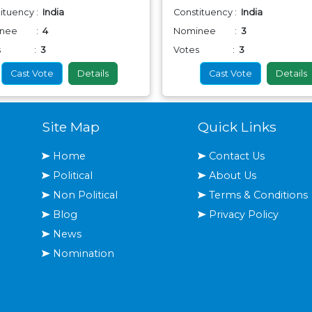
ituency :
India
Constituency :
India
inee :
4
Nominee :
3
tes :
3
Votes :
3
Cast Vote
Details
Cast Vote
Details
Site Map
Quick Links
Home
Contact Us
Political
About Us
Non Political
Terms & Conditions
Blog
Privacy Policy
News
Nomination