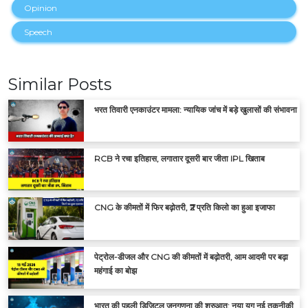
Opinion
Speech
Similar Posts
भरत तिवारी एनकाउंटर मामला: न्यायिक जांच में बड़े खुलासों की संभावना
RCB ने रचा इतिहास, लगातार दूसरी बार जीता IPL खिताब
CNG के कीमतों में फिर बढ़ोतरी, ₹2 प्रति किलो का हुआ इजाफा
पेट्रोल-डीजल और CNG की कीमतों में बढ़ोतरी, आम आदमी पर बढ़ा
महंगाई का बोझ
भारत की पहली डिजिटल जनगणना की शुरुआत: नया युग नई तकनीकी