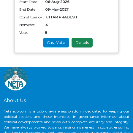
Start Date :
06-Aug-2026
End Date :
09-Mar-2027
Constituency :
UTTAR PRADESH
Nominee :
4
Votes :
5
Cast Vote
Details
About Us
Netahub.com is a public awareness platform dedicated to keeping our
political readers and those interested in governance informed about
political developments and news with complete accuracy and integrity.
We have always worked towards raising awareness in society, ensuring
that the truth comes to light, and we are always transparent about the