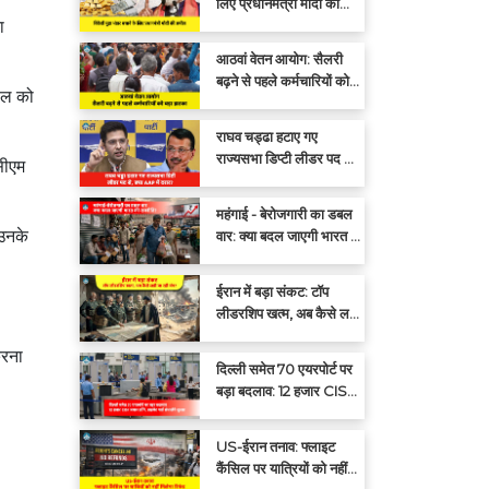
लिए प्रधानमंत्री मोदी की
अपील: एक साल तक सोना न
ा
खरीदें
आठवां वेतन आयोग: सैलरी
बढ़ने से पहले कर्मचारियों को
वाल को
बड़ा झटका
राघव चड्ढा हटाए गए
राज्यसभा डिप्टी लीडर पद से,
सीएम
क्या आप में दरार?
महंगाई - बेरोजगारी का डबल
 उनके
वार: क्या बदल जाएगी भारत की
राजनीति?
ईरान में बड़ा संकट: टॉप
लीडरशिप खत्म, अब कैसे लड़ी
जा रही जंग?
करना
दिल्ली समेत 70 एयरपोर्ट पर
बड़ा बदलाव: 12 हजार CISF
जवान हटेंगे, प्राइवेट गार्ड
संभालेंगे सुरक्षा
US-ईरान तनाव: फ्लाइट
कैंसिल पर यात्रियों को नहीं