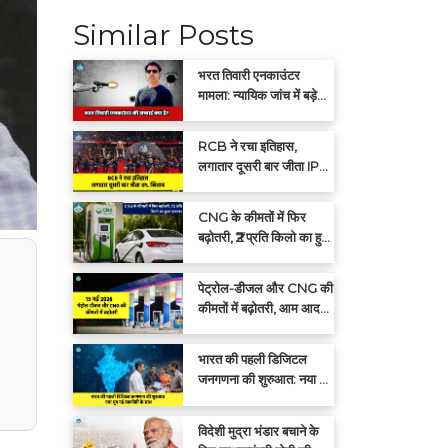
Similar Posts
भरत तिवारी एनकाउंटर
मामला: न्यायिक जांच में बड़े
खुलासों की संभावना
RCB ने रचा इतिहास,
लगातार दूसरी बार जीता IPL
खिताब
CNG के कीमतों में फिर
बढ़ोतरी, ₹2 प्रति किलो का हुआ
इजाफा
पेट्रोल-डीजल और CNG की
कीमतों में बढ़ोतरी, आम आदमी
पर बढ़ा महंगाई का बोझ
भारत की पहली डिजिटल
जनगणना की शुरुआत: नया युग
नई तकनीकी के साथ
विदेशी मुद्रा भंडार बचाने के