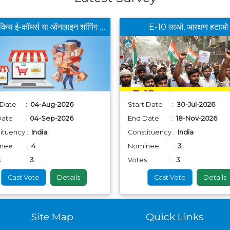
आपको किस ई-कॉमर्स या ऑनलाइन शॉपिंग ऐप से खरीददारी करना सबसे फायदेमंद लगता है ?
E-10 लाओ, आरक्षण हटाओ
t Date :
04-Aug-2026
Start Date :
30-Jul-2026
 Date :
04-Sep-2026
End Date :
18-Nov-2026
ituency :
India
Constituency :
India
inee :
4
Nominee :
3
tes :
3
Votes :
3
Cast Vote
Details
Cast Vote
Details
Site Map
Quick Links