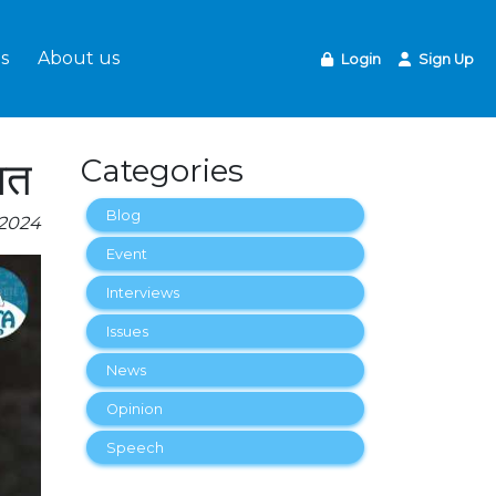
s
About us
Login
Sign Up
नत
Categories
Blog
-2024
Event
Interviews
Issues
News
Opinion
Speech