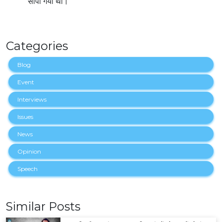
सौंपा गया था।
Categories
Blog
Event
Interviews
Issues
News
Opinion
Speech
Similar Posts